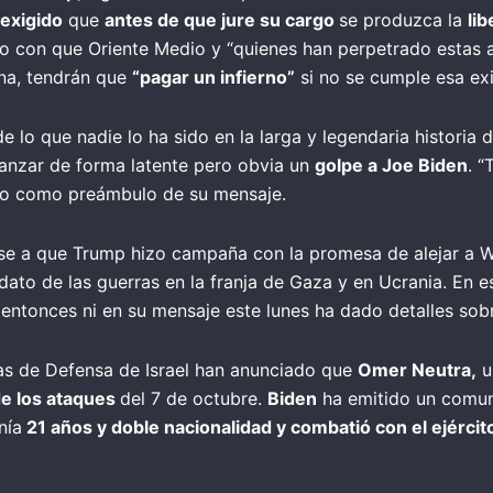
exigido
que
antes de que jure su cargo
se produzca la
li
con que Oriente Medio y “quienes han perpetrado estas at
ina, tendrán que
“pagar un infierno”
si no se cumple esa ex
lo que nadie lo ha sido en la larga y legendaria historia 
anzar de forma latente pero obvia un
golpe a Joe Biden
. 
ito como preámbulo de su mensaje.
e a que Trump hizo campaña con la promesa de alejar a Wa
dato de las guerras en la franja de Gaza y en Ucrania. En e
i entonces ni en su mensaje este lunes ha dado detalles so
zas de Defensa de Israel han anunciado que
Omer Neutra,
u
de los ataques
del 7 de octubre.
Biden
ha emitido un comu
nía
21 años y doble nacionalidad y combatió con el ejército