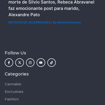
morte de Silvio Santos, Rebeca Abravanel
faz emocionante post para marido,
Alexandre Pato
NOTICIAS DE CELEBRIDADES
/ By
allcelebritynews
Follow Us
F
X
I
Y
T
a
-
n
o
i
c
t
s
u
k
e
w
t
t
t
b
i
a
u
o
o
t
g
b
k
Categories
o
t
r
e
k
e
a
-
r
m
Cannabis
f
Exclusives
Fashion