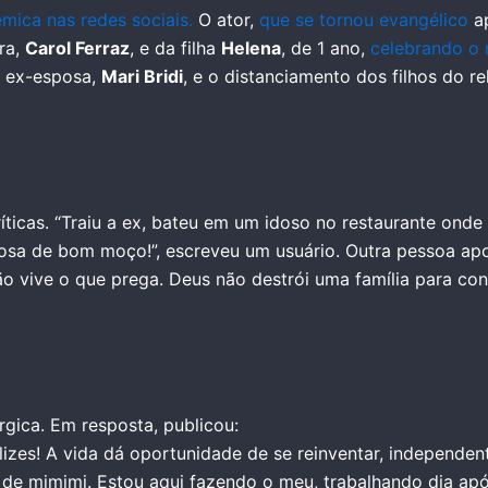
mica nas redes sociais.
O ator,
que se tornou evangélico
a
ra,
Carol Ferraz
, e da filha
Helena
, de 1 ano,
celebrando o 
à ex-esposa,
Mari Bridi
, e o distanciamento dos filhos do r
íticas. “Traiu a ex, bateu em um idoso no restaurante ond
posa de bom moço!”, escreveu um usuário. Outra pessoa apo
 vive o que prega. Deus não destrói uma família para const
rgica. Em resposta, publicou:
zes! A vida dá oportunidade de se reinventar, independent
 de mimimi. Estou aqui fazendo o meu, trabalhando dia apó