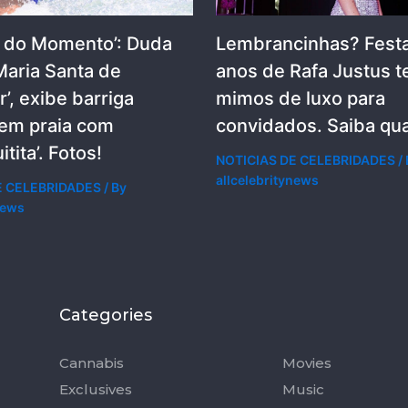
a do Momento’: Duda
Lembrancinhas? Festa
Maria Santa de
anos de Rafa Justus t
’, exibe barriga
mimos de luxo para
 em praia com
convidados. Saiba qua
itita’. Fotos!
NOTICIAS DE CELEBRIDADES
/ 
allcelebritynews
E CELEBRIDADES
/ By
news
Categories
Categorie
Cannabis
Movies
Exclusives
Music