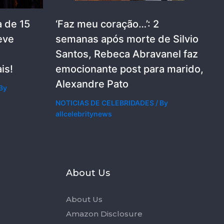
 de 15
‘Faz meu coração…’: 2
eve
semanas após morte de Silvio
Santos, Rebeca Abravanel faz
is!
emocionante post para marido,
Alexandre Pato
By
NOTICIAS DE CELEBRIDADES
/ By
allcelebritynews
s
About Us
About Us
Amazon Disclosure