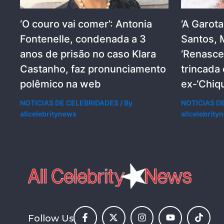
‘O couro vai comer’: Antonia
‘A Garot
Fontenelle, condenada a 3
Santos, 
anos de prisão no caso Klara
‘Renascer
Castanho, faz pronunciamento
trincada
polêmico na web
ex-‘Chiqu
NOTICIAS DE CELEBRIDADES
/ By
NOTICIAS D
allcelebritynews
allcelebrity
Follow Us