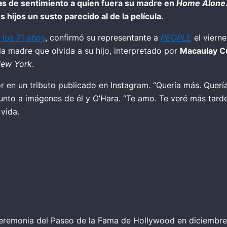
as de sentimiento a quien fuera su madre en
Home Alone
hijos un susto parecido al de la película.
a los 71 años
, confirmó su representante a
PEOPLE
el vierne
la madre que olvida a su hijo, interpretado por
Macaulay C
New York
.
en un tributo publicado en Instagram. “Quería más. Quería s
nto a imágenes de él y O’Hara. “Te amo. Te veré más tarde”
 vida.
ceremonia del Paseo de la Fama de Hollywood en diciembre