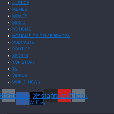
JUSTICE
MEMES
MOVIES
MUSIC
NOTICIAS
NOTICIAS DE CELEBRIDADES
PODCASTS
POLITICS
SPORTS
TOP STORY
TV
VIDEOS
WORLD NEWS
Home
Facebook-
X-
Instagram
Youtube
Tiktok
f
twitter