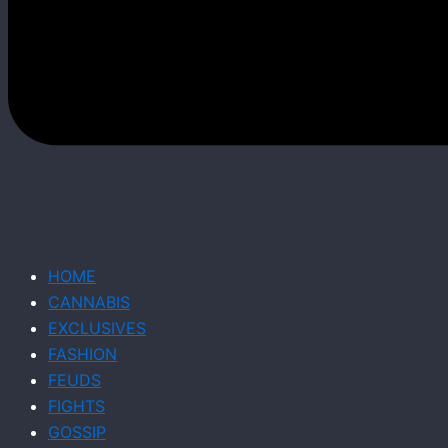
HOME
CANNABIS
EXCLUSIVES
FASHION
FEUDS
FIGHTS
GOSSIP