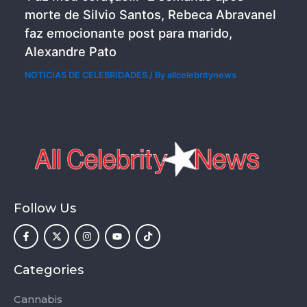
morte de Silvio Santos, Rebeca Abravanel
faz emocionante post para marido,
Alexandre Pato
NOTICIAS DE CELEBRIDADES
/ By
allcelebritynews
Follow Us
F
X
I
Y
T
a
-
n
o
i
c
t
s
u
k
e
w
t
t
t
b
i
a
u
o
o
t
g
b
k
Categories
o
t
r
e
k
e
a
-
r
m
Cannabis
f