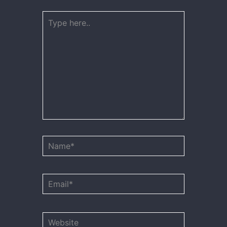
Type
here..
Name*
Email*
Website