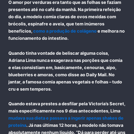
O amor por verduras era tanto que as folhas se faziam
presentes até no café da manhã. Na primeira refeição
do dia, a modelo comia
claras de ovos mexidas com
brócolis, espinafre e aveia
, que tem inúmeros
benefícios,
como a produção de colágeno
e melhora no
funcionamento do intestino.
Quando tinha vontade de beliscar alguma coisa,
Adriana Lima nunca exagerava nas porções que comia
e elas consistiam em, basicamente,
cenouras
,
aipo,
blueberries
e
amoras,
como disse ao Daily Mail.
No
jantar, a famosa comia apenas vegetais e folhas – tudo
cru e sem temperos.
Quando estava prestes a desfilar pela Victoria’s Secret,
mais especificamente nos 9 dias antecedentes, Lima
mudava sua dieta e
passava a ingerir apenas shakes de
proteína
. Já nas últimas 12 horas, a modelo não tomava
absolutamente nenhum líquido. “Dá para perder até uns