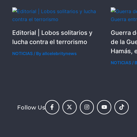
Editorial | Lobos solitarios y
Guerra d
lucha contra el terrorismo
de la Gue
Hamás, e
NOTICIAS
/ By
allcelebritynews
NOTICIAS
/ 
Follow Us
F
X
I
Y
T
a
-
n
o
i
c
t
s
u
k
e
w
t
t
t
b
i
a
u
o