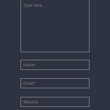
Type
here..
Name*
Email*
Website