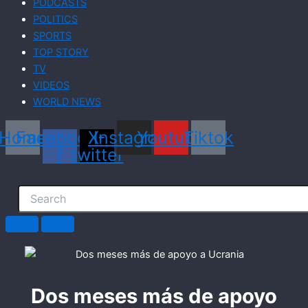
PODCASTS
POLITICS
SPORTS
TOP STORY
TV
VIDEOS
WORLD NEWS
Home
Facebook-
X-
Instagram
Youtube
Tiktok
f
twitter
Dos meses más de apoyo