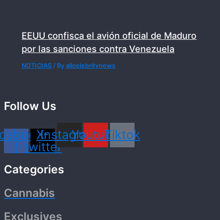
EEUU confisca el avión oficial de Maduro
por las sanciones contra Venezuela
NOTICIAS
/ By
allcelebritynews
Follow Us
cebook-
X-
Instagram
Youtube
Tiktok
f
twitter
Categories
Cannabis
Exclusives