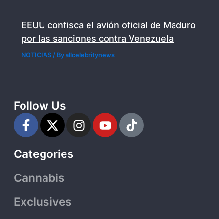
EEUU confisca el avión oficial de Maduro
por las sanciones contra Venezuela
NOTICIAS
/ By
allcelebritynews
Follow Us
F
X
I
Y
T
a
-
n
o
i
c
t
s
u
k
Categories
e
w
t
t
t
b
i
a
u
o
Cannabis
o
t
g
b
k
o
t
r
e
Exclusives
k
e
a
-
r
m