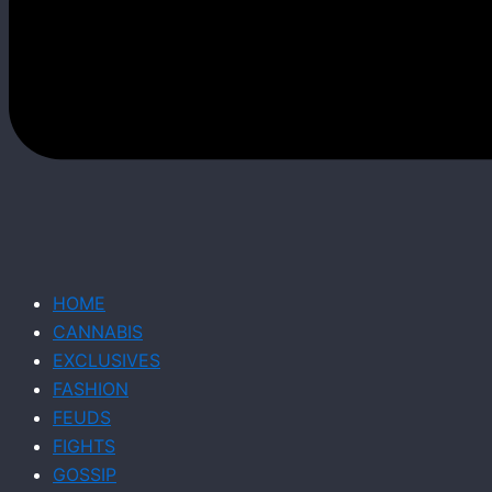
HOME
CANNABIS
EXCLUSIVES
FASHION
FEUDS
FIGHTS
GOSSIP