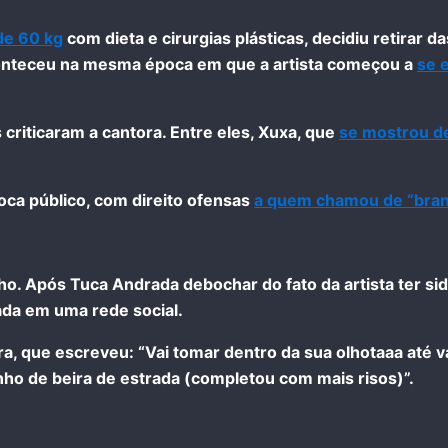
de 60 kg
com dieta e cirurgias plásticas, decidiu retirar d
 aconteceu na mesma época em que a artista começou a
se 
criticaram a cantora. Entre eles, Xuxa, que
se mostrou d
oca público, com direito ofensas
a quem chamou de “branc
ho. Após Tuca Andrada debochar do fato da artista ter si
da em uma rede social.
, que escreveu: “Vai tomar dentro da sua olhotaaa até va
ho de beira de estrada (completou com mais risos)”.