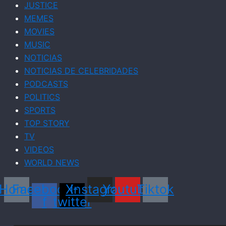
JUSTICE
MEMES
MOVIES
MUSIC
NOTICIAS
NOTICIAS DE CELEBRIDADES
PODCASTS
POLITICS
SPORTS
TOP STORY
TV
VIDEOS
WORLD NEWS
Home
Facebook-
X-
Instagram
Youtube
Tiktok
f
twitter