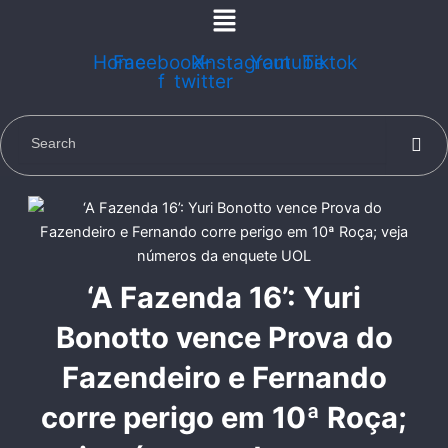
Menu
Skip
to
content
Home
Facebook-
X-
Instagram
Youtube
Tiktok
f
twitter
‘A Fazenda 16’: Yuri
Bonotto vence Prova do
Fazendeiro e Fernando
corre perigo em 10ª Roça;