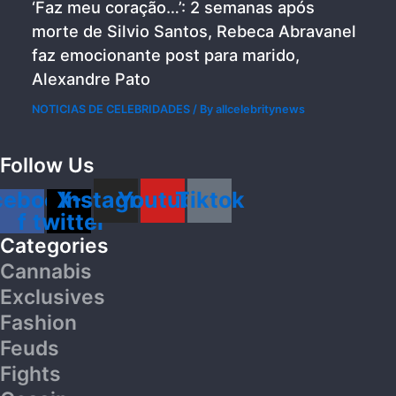
‘Faz meu coração…’: 2 semanas após
morte de Silvio Santos, Rebeca Abravanel
faz emocionante post para marido,
Alexandre Pato
NOTICIAS DE CELEBRIDADES
/ By
allcelebritynews
Follow Us
cebook-
X-
Instagram
Youtube
Tiktok
f
twitter
Categories
Cannabis
Exclusives
Fashion
Feuds
Fights