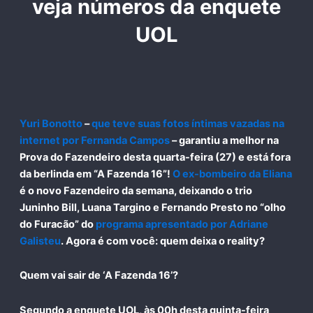
veja números da enquete
UOL
Yuri Bonotto
–
que teve suas fotos íntimas vazadas na
internet por
Fernanda Campos
– garantiu a melhor na
Prova do Fazendeiro desta quarta-feira (27) e está fora
da berlinda em “A Fazenda 16”!
O ex-bombeiro da Eliana
é o novo Fazendeiro da semana, deixando o trio
Juninho Bill
,
Luana Targino
e
Fernando Presto
no “olho
do Furacão” do
programa apresentado por
Adriane
Galisteu
. Agora é com você: quem deixa o reality?
Quem vai sair de ‘A Fazenda 16’?
Segundo a enquete UOL, às 00h desta quinta-feira