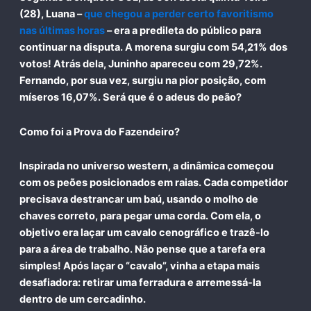
(28), Luana –
que chegou a perder certo favoritismo
nas últimas horas
– era a predileta do público para
continuar na disputa. A morena surgiu com
54,21%
dos
votos! Atrás dela, Juninho apareceu com
29,72%
.
Fernando, por sua vez, surgiu na pior posição, com
míseros
16,07%
. Será que é o adeus do peão?
Como foi a Prova do Fazendeiro?
Inspirada no universo western, a dinâmica começou
com os peões posicionados em raias. Cada competidor
precisava destrancar um baú, usando o molho de
chaves correto, para pegar uma corda. Com ela, o
objetivo era laçar um cavalo cenográfico e trazê-lo
para a área de trabalho. Não pense que a tarefa era
simples! Após laçar o “cavalo”, vinha a etapa mais
desafiadora: retirar uma ferradura e arremessá-la
dentro de um cercadinho.